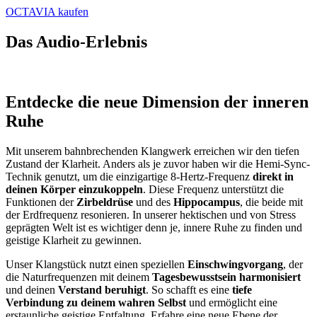
OCTAVIA kaufen
Das Audio-Erlebnis
Entdecke die neue Dimension der inneren
Ruhe
Mit unserem bahnbrechenden Klangwerk erreichen wir den tiefen
Zustand der Klarheit. Anders als je zuvor haben wir die Hemi-Sync-
Technik genutzt, um die einzigartige 8-Hertz-Frequenz
direkt in
deinen Körper einzukoppeln
. Diese Frequenz unterstützt die
Funktionen der
Zirbeldrüse
und des
Hippocampus
, die beide mit
der Erdfrequenz resonieren. In unserer hektischen und von Stress
geprägten Welt ist es wichtiger denn je, innere Ruhe zu finden und
geistige Klarheit zu gewinnen.
Unser Klangstück nutzt einen speziellen
Einschwingvorgang
, der
die Naturfrequenzen mit deinem
Tagesbewusstsein harmonisiert
und deinen
Verstand beruhigt
. So schafft es eine
tiefe
Verbindung zu deinem wahren Selbst
und ermöglicht eine
erstaunliche geistige Entfaltung. Erfahre eine neue Ebene der