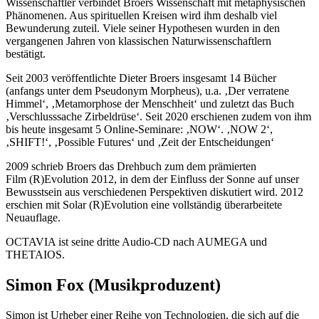
Wissenschaftler verbindet Broers Wissenschaft mit metaphysischen
Phänomenen. Aus spirituellen Kreisen wird ihm deshalb viel
Bewunderung zuteil. Viele seiner Hypothesen wurden in den
vergangenen Jahren von klassischen Naturwissenschaftlern
bestätigt.
Seit 2003 veröffentlichte Dieter Broers insgesamt 14 Bücher
(anfangs unter dem Pseudonym Morpheus), u.a. ‚Der verratene
Himmel‘, ‚Metamorphose der Menschheit‘ und zuletzt das Buch
‚Verschlusssache Zirbeldrüse‘. Seit 2020 erschienen zudem von ihm
bis heute insgesamt 5 Online-Seminare: ‚NOW‘. ‚NOW 2‘,
‚SHIFT!‘, ‚Possible Futures‘ und ‚Zeit der Entscheidungen‘
2009 schrieb Broers das Drehbuch zum dem prämierten
Film (R)Evolution 2012, in dem der Einfluss der Sonne auf unser
Bewusstsein aus verschiedenen Perspektiven diskutiert wird. 2012
erschien mit Solar (R)Evolution eine vollständig überarbeitete
Neuauflage.
OCTAVIA ist seine dritte Audio-CD nach AUMEGA und
THETAIOS.
Simon Fox (Musikproduzent)
Simon ist Urheber einer Reihe von Technologien, die sich auf die