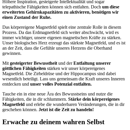
Höhere Inspiration, gesteigerte Intellektualität und sogar
telepathische Fähigkeiten können sich entfalten. Doch
um diese
erweiterten Gehirnkapazitäten zu aktivieren, benötigen wir
einen Zustand der Ruhe.
Das körpereigene Magnetfeld spielt eine zentrale Rolle in diesem
Prozess. Da das Erdmagnetfeld sich weiter abschwächt, wird es
immer wichtiger, unsere eigenen magnetischen Kräfte zu stärken.
Unser biologisches Herz erzeugt das stärkste Magnetfeld, und es ist
an der Zeit, dass die Gefühle unseres Herzens die Oberhand
gewinnen.
Mit
gesteigerter Bewusstheit
und der
Entfaltung unserer
göttlichen Fähigkeiten
stärken wir unser körpereigenes
Magnetfeld. Die Zirbeldrüse und der Hippocampus sind dabei
wesentlich beteiligt. Lass uns gemeinsam die Kraft unseres Inneren
entdecken und
unser volles Potenzial entfalten.
Tauche ein in eine neue Ära des Bewusstseins und nutze die
Fähigkeiten, die in dir schlummern.
Stärke dein körpereigenes
Magnetfeld
und erlebe die wunderbaren Veränderungen, die in dir
geschehen können.
Jetzt ist die Zeit zu handeln!
Erwache zu deinem wahren Selbst