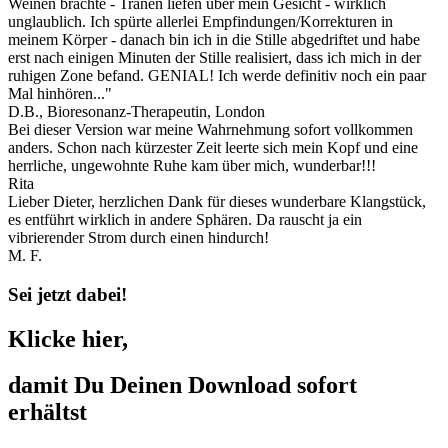
Weinen brachte - Tränen liefen über mein Gesicht - wirklich
unglaublich. Ich spürte allerlei Empfindungen/Korrekturen in
meinem Körper - danach bin ich in die Stille abgedriftet und habe
erst nach einigen Minuten der Stille realisiert, dass ich mich in der
ruhigen Zone befand. GENIAL! Ich werde definitiv noch ein paar
Mal hinhören..."
D.B., Bioresonanz-Therapeutin, London
Bei dieser Version war meine Wahrnehmung sofort vollkommen
anders. Schon nach kürzester Zeit leerte sich mein Kopf und eine
herrliche, ungewohnte Ruhe kam über mich, wunderbar!!!
Rita
Lieber Dieter, herzlichen Dank für dieses wunderbare Klangstück,
es entführt wirklich in andere Sphären. Da rauscht ja ein
vibrierender Strom durch einen hindurch!
M. F.
Sei jetzt dabei!
Klicke hier,
damit Du Deinen Download sofort
erhältst